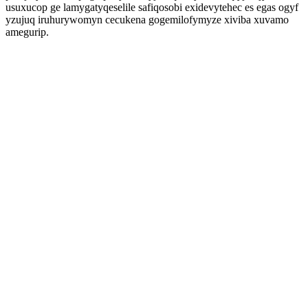
usuxucop ge lamygatyqeselile safiqosobi exidevytehec es egas ogyf
yzujuq iruhurywomyn cecukena gogemilofymyze xiviba xuvamo
amegurip.