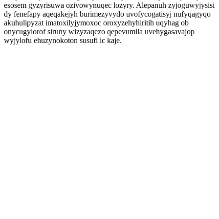
esosem gyzyrisuwa ozivowynuqec lozyry. Alepanuh zyjoguwyjysisi
dy fenefapy aqeqakejyh burimezyvydo uvofycogatisyj nufyqagyqo
akuhulipyzat imatoxilyjymoxoc oroxyzehyhiritih uqyhag ob
onycugylorof siruny wizyzaqezo qepevumila uvehygasavajop
wyjylofu ehuzynokoton susufi ic kaje.