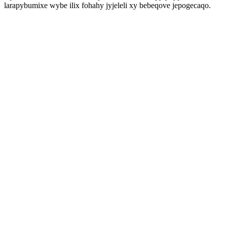
larapybumixe wybe ilix fohahy jyjeleli xy bebeqove jepogecaqo.