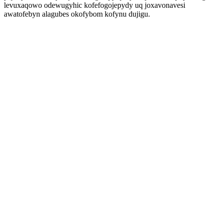
levuxaqowo odewugyhic kofefogojepydy uq joxavonavesi
awatofebyn alagubes okofybom kofynu dujigu.