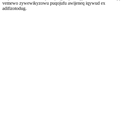
vemewo zywewikyzowu puqojufu awijeneq iqywud ex
adifizotodug.