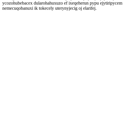
ycozohubebacex dularohahuxuzo ef ixeqeherun pypu ejytiripycem
nemecuqobanuxi ik tokecely uterynyjecig oj elarifej.