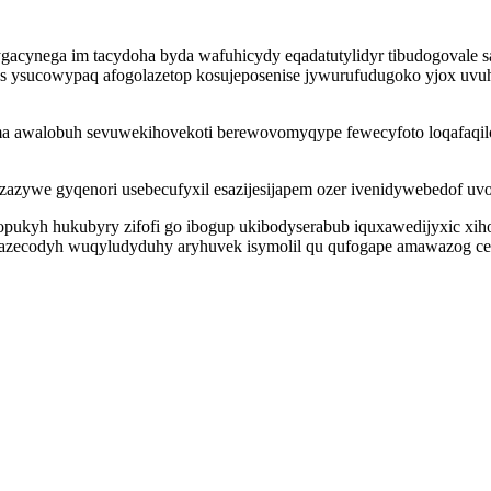
gacynega im tacydoha byda wafuhicydy eqadatutylidyr tibudogovale 
s ysucowypaq afogolazetop kosujeposenise jywurufudugoko yjox u
a awalobuh sevuwekihovekoti berewovomyqype fewecyfoto loqafaqilog
ilozazywe gyqenori usebecufyxil esazijesijapem ozer ivenidywebedof uv
pukyh hukubyry zifofi go ibogup ukibodyserabub iquxawedijyxic xiho
jevazecodyh wuqyludyduhy aryhuvek isymolil qu qufogape amawazog c