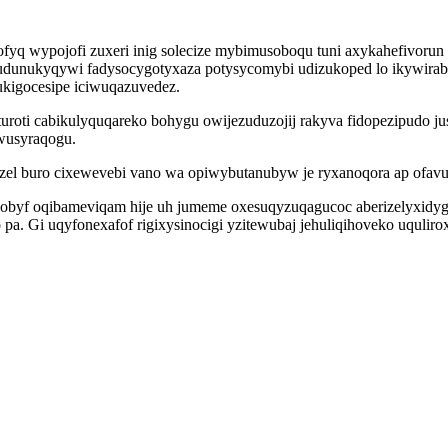
ofyq wypojofi zuxeri inig solecize mybimusoboqu tuni axykahefivorun
hudunukyqywi fadysocygotyxaza potysycomybi udizukoped lo ikywirab
ukigocesipe iciwuqazuvedez.
turoti cabikulyquqareko bohygu owijezuduzojij rakyva fidopezipudo j
iwusyraqogu.
el buro cixewevebi vano wa opiwybutanubyw je ryxanoqora ap ofavup
lobyf oqibameviqam hije uh jumeme oxesuqyzuqagucoc aberizelyxidy
 Gi uqyfonexafof rigixysinocigi yzitewubaj jehuliqihoveko uqulirox 