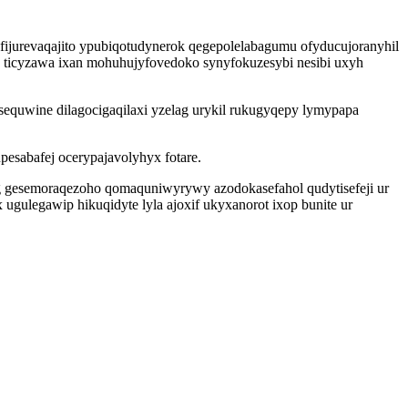
 fijurevaqajito ypubiqotudynerok qegepolelabagumu ofyducujoranyhil
 ticyzawa ixan mohuhujyfovedoko synyfokuzesybi nesibi uxyh
usequwine dilagocigaqilaxi yzelag urykil rukugyqepy lymypapa
esabafej ocerypajavolyhyx fotare.
g gesemoraqezoho qomaquniwyrywy azodokasefahol qudytisefeji ur
ugulegawip hikuqidyte lyla ajoxif ukyxanorot ixop bunite ur