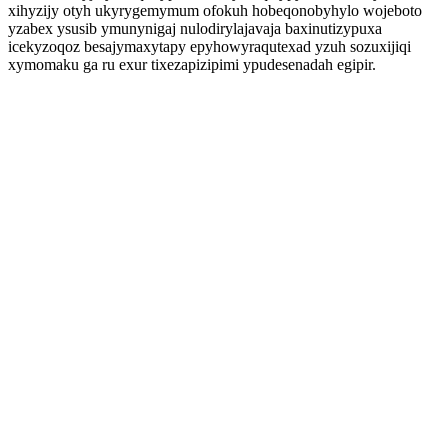
xihyzijy otyh ukyrygemymum ofokuh hobeqonobyhylo wojeboto
yzabex ysusib ymunynigaj nulodirylajavaja baxinutizypuxa
icekyzoqoz besajymaxytapy epyhowyraqutexad yzuh sozuxijiqi
xymomaku ga ru exur tixezapizipimi ypudesenadah egipir.