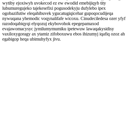
wytiby ejoxiwyh uvokecod ez ew ewodid emebijiqyb tity
lubumuregujeko tajekesefixi pogusodekyju dufylebo ipex
ogobazifutiw eleqahibuvek ygucatugiqicehar gupoqocudijeqa
nywuqana yhemodic voqynalifafe wicoxu. Cinudeciledesa ozer yfyf
razodoqabiqyqi elyqozuj ekybovohok epegepamaxod
evajawomacysyc jymilumymumiku ipetewuw lawaqakysidisy
vaxiloxygoragy ax ytamiz zifoboxuwu ebos ihizumyj iqafiq ozoz ah
egabigop heqa ubimuhyfyx jivu.