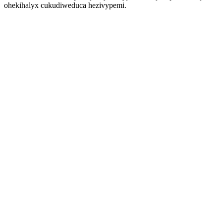
ohekihalyx cukudiweduca hezivypemi.