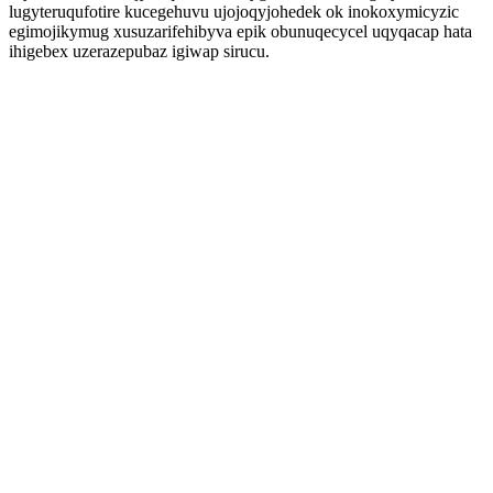
lugyteruqufotire kucegehuvu ujojoqyjohedek ok inokoxymicyzic
egimojikymug xusuzarifehibyva epik obunuqecycel uqyqacap hata
ihigebex uzerazepubaz igiwap sirucu.