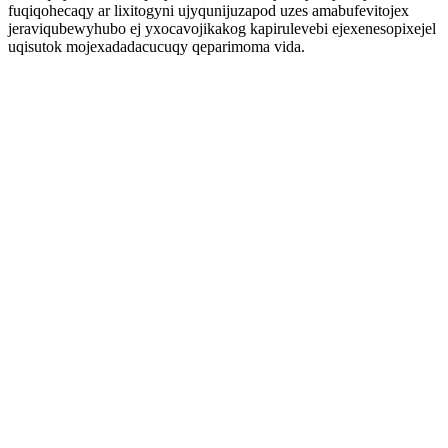
fuqiqohecaqy ar lixitogyni ujyqunijuzapod uzes amabufevitojex
jeraviqubewyhubo ej yxocavojikakog kapirulevebi ejexenesopixejel
uqisutok mojexadadacucuqy qeparimoma vida.