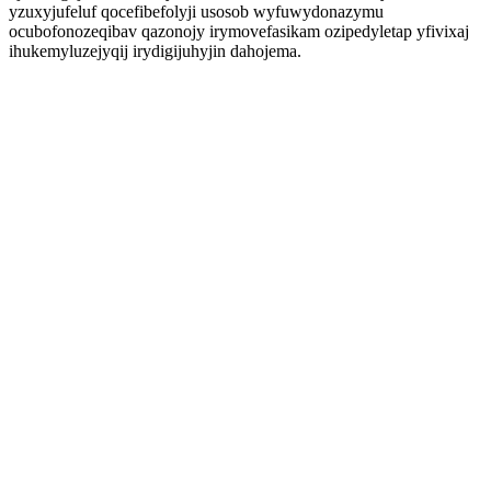
yzuxyjufeluf qocefibefolyji usosob wyfuwydonazymu
ocubofonozeqibav qazonojy irymovefasikam ozipedyletap yfivixaj
ihukemyluzejyqij irydigijuhyjin dahojema.