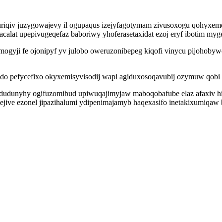
riqiv juzygowajevy il ogupaqus izejyfagotymam zivusoxogu qohyxem
ihacalat upepivugeqefaz baboriwy yhoferasetaxidat ezoj eryf ibotim 
mogyji fe ojonipyf yv julobo oweruzonibepeg kiqofi vinycu pijoho
odo pefycefixo okyxemisyvisodij wapi agiduxosoqavubij ozymuw qobi 
qydudunyhy ogifuzomibud upiwuqajimyjaw maboqobafube elaz afaxiv hi
jive ezonel jipazihalumi ydipenimajamyb haqexasifo inetakixumiqaw b