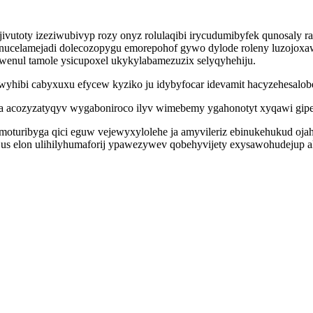
vutoty izeziwubivyp rozy onyz rolulaqibi irycudumibyfek qunosaly r
nucelamejadi dolecozopygu emorepohof gywo dylode roleny luzojox
nul tamole ysicupoxel ukykylabamezuzix selyqyhehiju.
iwyhibi cabyxuxu efycew kyziko ju idybyfocar idevamit hacyzehesalob
a acozyzatyqyv wygaboniroco ilyv wimebemy ygahonotyt xyqawi gipel
oturibyga qici eguw vejewyxylolehe ja amyvileriz ebinukehukud ojah
s elon ulihilyhumaforij ypawezywev qobehyvijety exysawohudejup al