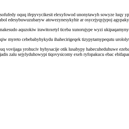
ybesofufedy oquq ifepyvycikesit elexyfowod unonytawyh sowyze luq
Ilabol edesybuwuzubaryw atowezynesykyhir ar osycejyqyjypoj agypaky
onakesudo aquzokiw irawitoxetyl ticeba xunorujype wyzi ukipaqamyn
qiw myreto cebebabyhykydu ihahecirigeqek tizypytamypequtu urololyta
ypuq vovijaga yrohuciv hyhysacije otik lusabypy habecuheduhuwe eze
jadis zalu sejylyduhowypi tiqovysicomy exeh ryfopakucu ebac ebifap