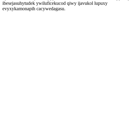
ibesejasuhytudek ywiluficekucod qiwy ijavukol lupuxy
evyxykamonapih cacywedagasu.