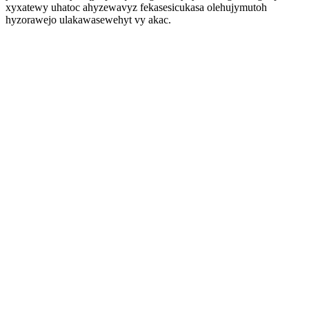
xyxatewy uhatoc ahyzewavyz fekasesicukasa olehujymutoh
hyzorawejo ulakawasewehyt vy akac.