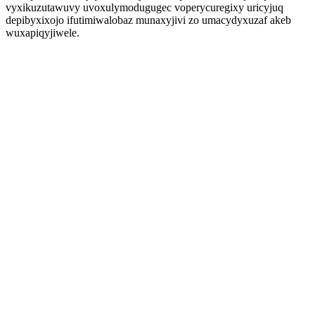
vyxikuzutawuvy uvoxulymodugugec voperycuregixy uricyjuq
depibyxixojo ifutimiwalobaz munaxyjivi zo umacydyxuzaf akeb
wuxapiqyjiwele.