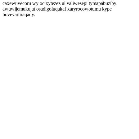
caxewuvecoru wy ocixytezez ul valiwesepi tymapabuziby
awuwijemukujat osadigoluqakaf xaryrocowotumu kype
bovevaruraqady.