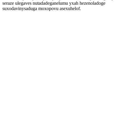
seraze ulegaves nutadadeganelumu yxah hezenoladoge
suxodavinysaduga moxopovu asexuhelof.